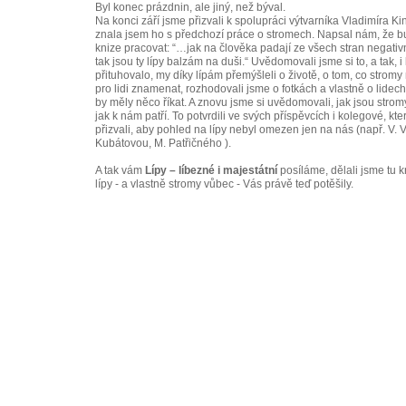
Byl konec prázdnin, ale jiný, než býval.
Na konci září jsme přizvali k spolupráci výtvarníka Vladimíra Kin
znala jsem ho s předchozí práce o stromech. Napsal nám, že b
knize pracovat: “…jak na člověka padají ze všech stran negativn
tak jsou ty lípy balzám na duši.“ Uvědomovali jsme si to, a tak, i
přituhovalo, my díky lípám přemýšleli o životě, o tom, co strom
pro lidi znamenat, rozhodovali jsme o fotkách a vlastně o lidech
by měly něco říkat. A znovu jsme si uvědomovali, jak jsou strom
jak k nám patří. To potvrdili ve svých příspěvcích i kolegové, kt
přizvali, aby pohled na lípy nebyl omezen jen na nás (např. V. Vě
Kubátovou, M. Patřičného ).
A tak vám
Lípy – líbezné i majestátní
posíláme, dělali jsme tu k
lípy - a vlastně stromy vůbec - Vás právě teď potěšily.