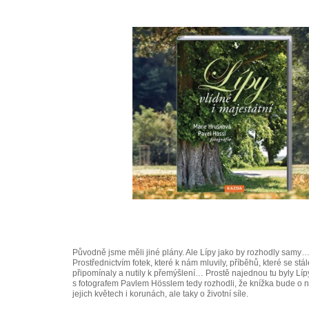
Původně jsme měli jiné plány. Ale Lípy jako by rozhodly samy
Prostřednictvím fotek, které k nám mluvily, příběhů, které se stál
připomínaly a nutily k přemýšlení… Prostě najednou tu byly Líp
s fotografem Pavlem Hösslem tedy rozhodli, že knížka bude o n
jejich květech i korunách, ale taky o životní síle.