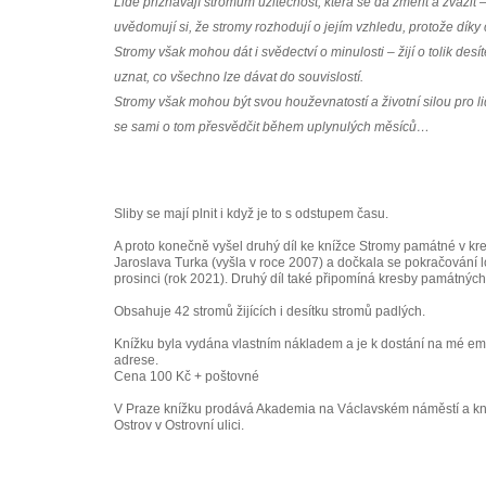
Lidé přiznávají stromům užitečnost, která se dá změřit a zvážit –
uvědomují si, že stromy rozhodují o jejím vzhledu, protože díky
Stromy však mohou dát i svědectví o minulosti – žijí o tolik des
uznat, co všechno lze dávat do souvislostí.
Stromy však mohou být svou houževnatostí a životní silou pro li
se sami o tom přesvědčit během uplynulých měsíců…
Sliby se mají plnit i když je to s odstupem času.
A proto konečně vyšel druhý díl ke knížce Stromy památné v k
Jaroslava Turka (vyšla v roce 2007) a dočkala se pokračování l
prosinci (rok 2021). Druhý díl také připomíná kresby památných
Obsahuje 42 stromů žijících i desítku stromů padlých.
Knížku byla vydána vlastním nákladem a je k dostání na mé em
adrese.
Cena 100 Kč + poštovné
V Praze knížku prodává Akademia na Václavském náměstí a kn
Ostrov v Ostrovní ulici.